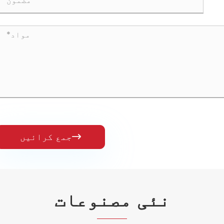
جمع کرائیں

نئی مصنوعات