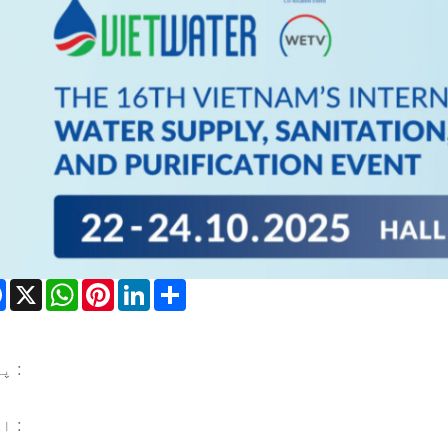
Facebook
X
WhatsApp
Pinterest
LinkedIn
Share
پچھلا :
اگلے :