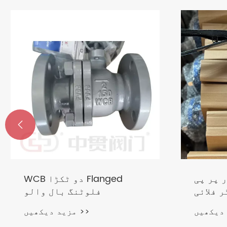

 پر پی
WCB دو ٹکڑا Flanged
ر فلائی
فلوٹنگ بال والو
والو
مزید دیکھیں >>