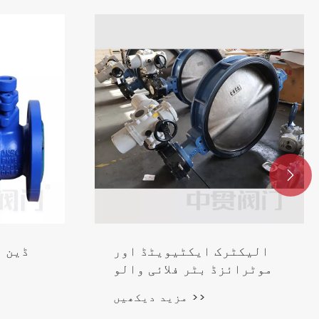

الیکٹرک ایکٹیویٹڈ اور
ڈین ف
موٹرائزڈ بٹر فلائی والو
مزید دیکھیں >>