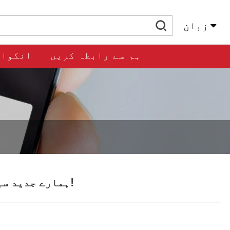
زبان
ہم سے رابطہ کریں
انکوائ
ہمارے جدید سینٹر لائن نرم مہربان تتلی والو کو دریافت کریں!