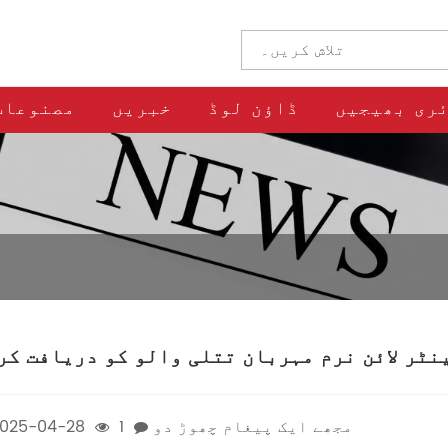
ری بھیجیں
ڈاؤن لوڈ
خبریں
مصنوعات
مجھے ایک پیغام چھوڑ دو
1
025-04-28