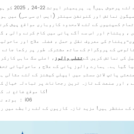
ہم ویتھ واٹر 2025 میں اپنی شرکت کا اعلان کرنے کے لئے پرجوش ہیں! 
سیگون نمائش اور کنونشن سینٹر (ایس ای سی سی) میں ہو
ں ، ویتنام اور اس سے آگے پانی میں کام کرنے والی ، گ
ی-ویتنام کی معروف نقل و حمل ، فضلہ علاج اور ماحولی
یل کی نمائش کریں گے
تتلی والوز
، اعلی سگ ماہی کارکر
ا گیا ہے۔ ہمارے والوز پانی کے علاج ، ماحولیاتی تحف
نعتی پائپ لائن سسٹم میں ایپلی کیشنز کے لئے مثالی ہ
نے ، اور صنعت کے تازہ ترین رجحانات پر تبادلہ خیال ک
کا موقع ضائع نہ کریں!
بوتھ نمبر ： i06