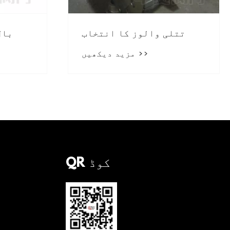
تتلی والوز کا انتخاب
بال
مزید دیکھیں >>
QR کوڈ