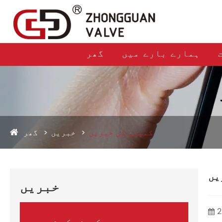
ہمارے بارے میں
گھر
کمپنی کی خبریں
خبریں
گھر
خبریں
2