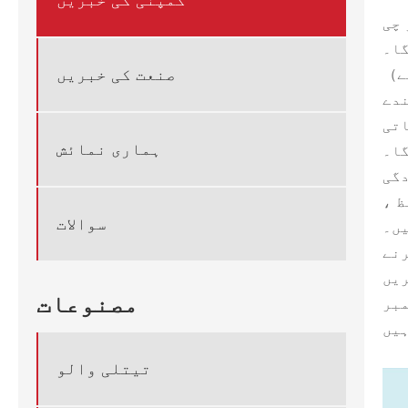
کمپنی کی خبریں
یہ پریمیئر ایونٹ 22-24 ، 2025 کو ہو چی
گا۔
صنعت کی خبریں
（اس شو کا انفارمیشن مارکیٹس ویتنام کے ذریعہ ان تمام کمپنیوں کے لئے لامحدود کاروباری مواقع پیش کرنے
ندے
اتی
ہماری نمائش
دگی
ظ ،
سوالات
یں۔
رنے
مصنوعات
تیتلی والو