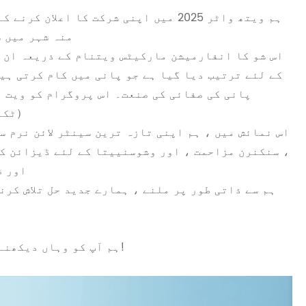
منہ شہر میں 
کے لئے ترتیب دیا گیا ہے جو پانی میں کام کرتی ہی
پانی کی صفائی کی صنعت۔ اس پروگرام کو ویت و
ٹکنالوجی کے پروگرام کے ساتھ مشترکہ طور پر رکھا جائے گا۔）
اس نمائش میں ، ہم اپنی تازہ ترین سینٹر لائن نرم س
، سنکنرن مزاحمت ، اور وشوسنییتا کے لئے ڈیزائن کی
اور ص
ہم سے ذاتی طور پر ملنے ، ہمارے جدید حل تلاش کر
ہم آپ کو وہاں دیکھنے کے منتظر ہیں! مزید تازہ کاریوں کے لئے رابطے میں رہیں!