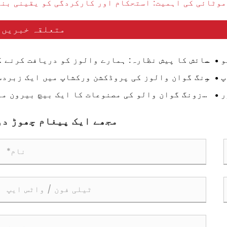
موٹائی کی اہمیت: استحکام اور کارکردگی کو یقینی بن
متعلقہ خبریں۔
و
نمائش کا پیش نظارہ: ہمارے والوز کو دریافت کرنے ک
ال
لیے ایشیا واٹر 2026 میں ہمارے ساتھ شامل ہوں۔
پ
زونگ گوان والوز کی پروڈکشن ورکشاپ میں ایک زبردس
ں۔
تعمیراتی تیزی کا مشاہدہ کیا گیا
ر
زونگ گوان والو کی مصنوعات کا ایک بیچ بیرون مل
نا
کامیابی کے ساتھ برآمد کیا گیا ہے!
مجھے ایک پیغام چھوڑ دو