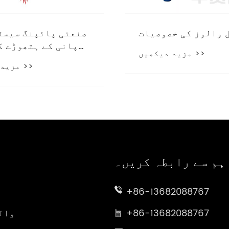
 والوز کی خصوصیات
صنعتی پائپنگ سیسٹ
پانی کے ہتھوڑے ک
مزید دیکھیں >>
روکا
مزید دیکھیں >>
ہم سے رابطہ کریں۔
+86-13682088767
ت
+86-13682088767
وال