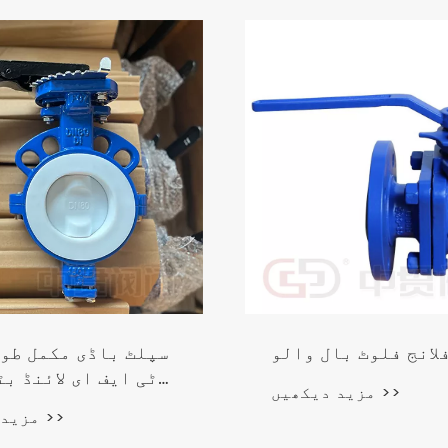
لانج فلوٹ بال والو
سپلٹ باڈی مکمل طور
ٹی ایف ای لائنڈ بٹ
مزید دیکھیں >>
مزید دیکھیں >>