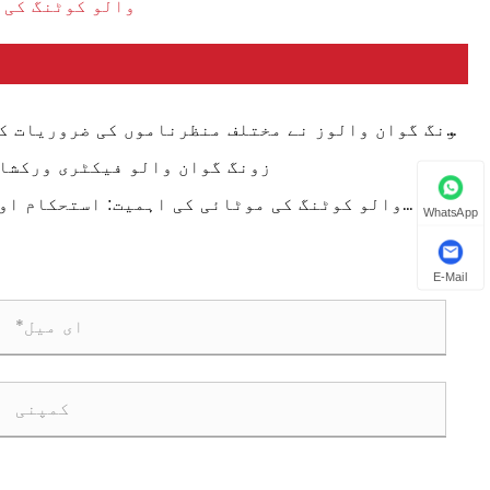
والو کوٹنگ کی 
ژونگ گوان والوز نے مختلف منظرناموں کی ضروریات ک
پورا کرنے کے لئے دو ٹکڑے اور تین ٹکڑے والے ب
زونگ گوان والو فیکٹری ورکشا
والوز تیار کیے ہی
والو کوٹنگ کی موٹائی کی اہمیت: استحکام او
WhatsApp
کارکردگی کو یقینی بنا
E-Mail