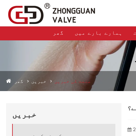
ہمارے بارے میں
گھر
صنعت کی خبریں
خبریں
گھر
ے؟
خبریں
2