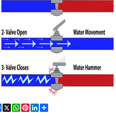
Facebook
X
WhatsApp
Pinterest
LinkedIn
Share