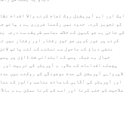
ایک اور اہم آپریشنل روک تھام کرنے والا اقدام نظا
کو تجویز کردہ حدود میں رکھنا ضروری ہے ، پائپ جو
کی جاتی ہے جو کمپن کے خلاف مناسب طریقے سے درجہ ب
کرنے پر غور کریں جو تیز رفتار اور رفتار میں تب
منفی دباؤ کے ماحول سے نمٹنے کے لئے پائپ لائن
خیال ہے جبکہ پمپ کے ابتدائی شٹ ڈاؤن پر پمپ
پچھلے اقدامات کے علاوہ ، آپریٹر کی تربیت اور 
لاپرواہی آپریشن کی عدم موجودگی کو روکنے میں مدد 
اور آپریٹر کی آگاہی کے ساتھ مناسب والوز کے مناس
صلاحیت کو ختم کرنا اور اسے کم کرنا ممکن ہے ، بال