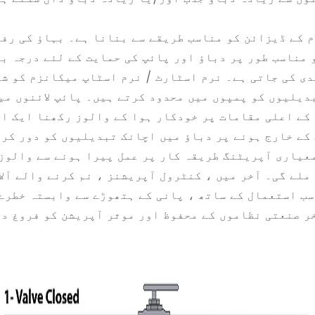
م کے ڈیزائن کو مناسب طریقے سے بنانا ہے۔ بہاؤ کی رف
 مناسب طور پر دباؤ اور پائپ کی حمایت کے لئے درجہ ب
ندی کی جاتی ہے۔ نرم اسٹارٹ / نرم اسٹاپ میکانزم کو ش
دیلیوں کو پمپوں میں محدود کرتے ہیں۔ پائپ لائنوں می
 کے اعلی مقامات پر خودکار ہوا کے والوز رکھنا ایک ا
 کے خارج ہونے پر دباؤ میں اچانک تبدیلیوں کو دور کر
معیاری آپریٹنگ طریقہ کار پر عمل پیرا ہونے سے والوز
ملے گی۔ آخر میں ، کنٹرول آپریشنز ، نم کرنے والے آلا
ب استعمال کے ساتھ ، پانی کے ہتھوڑے سے وابستہ خطرے
آخر صنعتی نظاموں کے محفوظ اور موثر آپریشن کو فروغ د
ہ