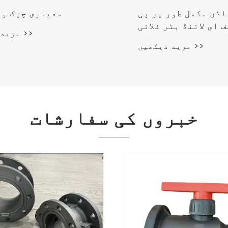
اڈی مکمل طور پر پی
DIN معیاری چیک و
 ای لائنڈ بٹر فلائی
مزید دیکھیں >>
والو
مزید دیکھیں >>
خبروں کی سفارشات