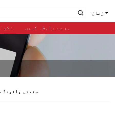
زبان
ہم سے رابطہ کریں
انکوائ
صنعتی پائپنگ س