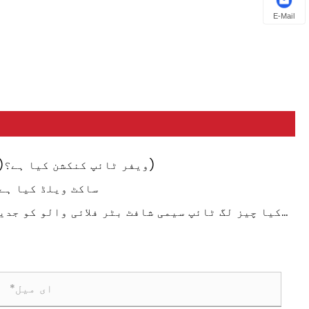
E-Mail
ویفر ٹائپ کنکشن کیا ہے؟(2)
ساکٹ ویلڈ کیا ہے
کیا چیز لگ ٹائپ سیمی شافٹ بٹر فلائی والو کو جدی
پائپنگ سسٹمز کے لیے ایک ضروری انتخاب بناتی 