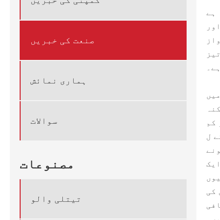
کمپنی کی خبریں
 ہے
اور
صنعت کی خبریں
واز
تیز
ہے۔
ہماری نمائش
میں
کنہ
سوالات
 کم
پانی کے ہتھوڑے کے معاملات ختم کرسکتے
ونے
مصنوعات
ایک
یوں
 کی
تیتلی والو
افی
یں۔