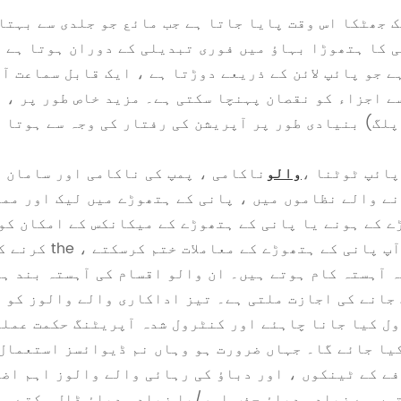
جھٹکا اس وقت پایا جاتا ہے جب مائع جو جلدی سے بہتا
ی کا ہتھوڑا بہاؤ میں فوری تبدیلی کے دوران ہوتا ہے 
ے جو پائپ لائن کے ذریعے دوڑتا ہے ، ایک قابل سماعت آ
سے اجزاء کو نقصان پہنچا سکتی ہے۔ مزید خاص طور پر ، 
پلگ) بنیادی طور پر آپریشن کی رفتار کی وجہ سے ہوتا 
پائپ ٹوٹنا ،
والو
ناکامی ، پمپ کی ناکامی اور سامان 
نے والے نظاموں میں ، پانی کے ہتھوڑے میں لیک اور مم
 کے ہونے یا پانی کے ہتھوڑے کے میکانکس کے امکان کو
کرنے کے ل the ، سرکٹ میں پہلا والو کو کنٹرول کرکے شروع کریں اگر آپ 
ہ آہستہ کام ہوتے ہیں۔ ان والو اقسام کی آہستہ بند ہ
 جانے کی اجازت ملتی ہے۔ تیز اداکاری والے والوز کو 
ل کیا جانا چاہئے اور کنٹرول شدہ آپریٹنگ حکمت عمل
کیا جائے گا۔ جہاں ضرورت ہو وہاں نم ڈیوائسز استعمال
ے کے ٹینکوں ، اور دباؤ کی رہائی والے والوز اہم اض
وں سے زیادہ دباؤ جذب اور/یا زیادہ دباؤ ڈال سکتے ہ