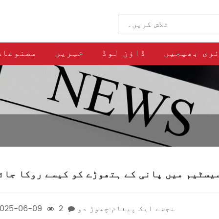
ری بھیجیں
ڈاؤن لوڈ
خبریں
مصنوعات
یسٹیم میں پانی کے ہتھوڑے کو کیسے روکا جائ
مجھے ایک پیغام چھوڑ دو
2
025-06-09