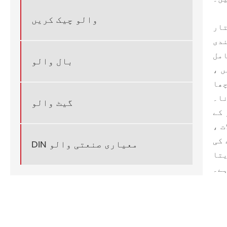
والو چیک کریں
تار
ندی
امل
بال والو
ں ،
چھا
نا۔
گیٹ والو
 کے
ت ،
 کی
DIN معیاری صنعتی والو
یتا
ے۔