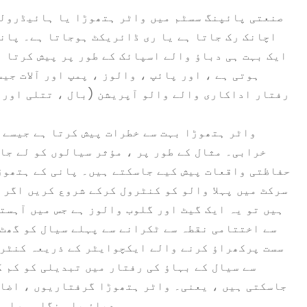
صنعتی پائپنگ سسٹم میں واٹر ہتھوڑا یا ہائیڈرولک 
اچانک رک جاتا ہے یا ری ڈائریکٹ ہوجاتا ہے۔ پان
ایک بہت ہی دباؤ والے اسپائک کے طور پر پیش کرتا ہ
ہوتی ہے ، اور پائپ ، والوز ، پمپ اور آلات جی
رفتار اداکاری والے والو آپریشن (بال ، تتلی اور 
واٹر ہتھوڑا بہت سے خطرات پیش کرتا ہے جیسے 
خرابی۔ مثال کے طور پر ، مؤثر سیالوں کو لے جا
حفاظتی واقعات پیش کیے جاسکتے ہیں۔ پانی کے ہتھوڑے
ہیں تو یہ ایک گیٹ اور گلوب والوز ہے جس میں آہست
سے اختتامی نقطہ سے ٹکرانے سے پہلے سیال کو گھٹ
سست پرکھراؤ کرنے والے ایکچوایٹر کے ذریعہ کنٹرو
سے سیال کے بہاؤ کی رفتار میں تبدیلی کو کم 
جاسکتی ہیں ، یعنی۔ واٹر ہتھوڑا گرفتاریوں ، اضاف
دباؤ یا ہنگامی راست