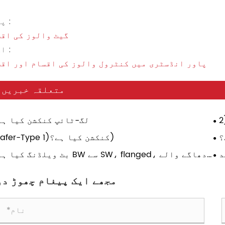
پچھلا :
گیٹ والوز کی اق
اگلے :
پاور انڈسٹری میں کنٹرول والوز کی اقسام اور اق
متعلقہ خبریں۔
لگ-ٹائپ کنکشن کیا ہے
؟
Wafer-Type کنکشن کیا ہے؟(1)
د
بٹ ویلڈنگ کیا ہے؟ BW سے SW، flanged، دھاگے 
ہے
کنکشن میں کیا فرق 
مجھے ایک پیغام چھوڑ دو