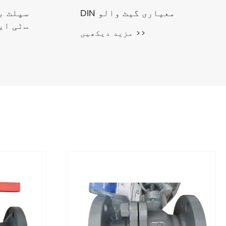
DIN معیاری گیٹ والو
سپلٹ ب
ٹی ایف
مزید دیکھیں >>