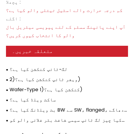
پچھلا :
کم درجہ حرارت والے اسٹیل تیتلی والو کیا ہے؟
اگلے :
آپ اپنے پائپنگ سسٹم کے لئے پیویسی میٹریل بال
والو کا انتخاب کیوں کریں؟
متعلقہ خبریں۔
لگ-ٹائپ کنکشن کیا ہے؟
ویفر ٹائپ کنکشن کیا ہے؟(2)
Wafer-Type کنکشن کیا ہے؟(1)
ساکٹ ویلڈ کیا ہے؟
بٹ ویلڈنگ کیا ہے؟ BW سے SW، flanged، دھاگے
والے کنکشن میں کیا فرق ہے؟
کیا چیز لگ ٹائپ سیمی شافٹ بٹر فلائی والو کو
جدید پائپنگ سسٹمز کے لیے ایک ضروری انتخاب