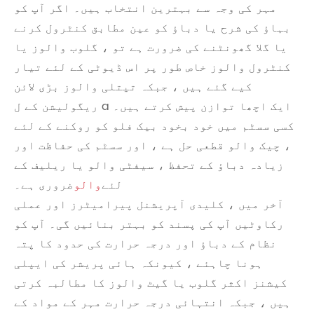
مہر کی وجہ سے بہترین انتخاب ہیں۔ اگر آپ کو
بہاؤ کی شرح یا دباؤ کو عین مطابق کنٹرول کرنے
یا گلا گھونٹنے کی ضرورت ہے تو ، گلوب والوز یا
کنٹرول والوز خاص طور پر اس ڈیوٹی کے لئے تیار
کیے گئے ہیں ، جبکہ تیتلی والوز بڑی لائن
ریگولیشن کے ل a ایک اچھا توازن پیش کرتے ہیں۔
کسی سسٹم میں خود بخود بیک فلو کو روکنے کے لئے
، چیک والو قطعی حل ہے ، اور سسٹم کی حفاظت اور
زیادہ دباؤ کے تحفظ ، سیفٹی والو یا ریلیف کے
لئے
والو
ضروری ہے۔
آخر میں ، کلیدی آپریشنل پیرامیٹرز اور عملی
رکاوٹیں آپ کی پسند کو بہتر بنائیں گی۔ آپ کو
نظام کے دباؤ اور درجہ حرارت کی حدود کا پتہ
ہونا چاہئے ، کیونکہ ہائی پریشر کی ایپلی
کیشنز اکثر گلوب یا گیٹ والوز کا مطالبہ کرتی
ہیں ، جبکہ انتہائی درجہ حرارت مہر کے مواد کے