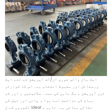
ایک بال والو فوری آن/آف آپریشن کے لئے ایک
ورسٹائل اور مضبوط انتخاب ہے۔ اس کا کوارٹر
ٹرن آپریشن ، سگ ماہی کی عمدہ صلاحیتیں ، اور کم
بہاؤ کی مزاحمت اسے ہوا ، پانی اور تیل کی
لکیروں کے ل ideal مثالی بناتی ہے۔ تاہم ،