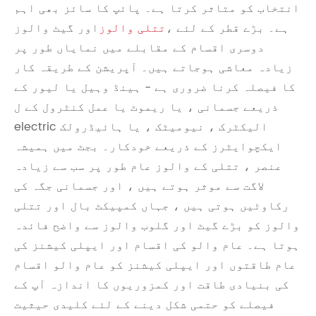
انتخاب کو متاثر کرتا ہے۔ پائپ کا سائز بھی اہم
ہے۔ بڑے قطر کے لئے ،
تتلی والوز
اور گیٹ والوز
دوسری اقسام کے مقابلے میں نمایاں طور پر
زیادہ معاشی ہوجاتے ہیں۔ آپریشن کے طریقہ کار
کا فیصلہ کرنا ضروری ہے - ہینڈ وہیل یا لیور کے
ذریعے جسمانی ، یا ریموٹ یا عمل کنٹرول کے ل
electric الیکٹرک ، نیومیٹک ، یا ہائیڈرولک
ایکچوایٹرز کے ذریعے خودکار۔ بجٹ میں ہمیشہ
عنصر ، تتلی کے والوز عام طور پر سب سے زیادہ
لاگت سے موثر ہوتے ہیں ، اور جسمانی جگہ کی
رکاوٹیں ہوتی ہیں ، جہاں کمپیکٹ بال اور تتلی
والوز کو بڑے گیٹ اور گلوب والوز سے واضح فائدہ
ہوتا ہے۔ عام والو کی اقسام اور ایپلی کیشنز کی
عام طاقتوں اور ایپلی کیشنز کو عام والو اقسام
کی بنیادی طاقت اور کمزوریوں کا اندازہ آپ کے
فیصلے کو حتمی شکل دینے کے لئے کلیدی حیثیت