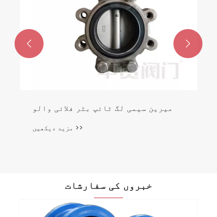


میرین سیمی لگ ٹائپ بٹر فلائی والو
مزید دیکھیں >>
خبروں کی سفارشات