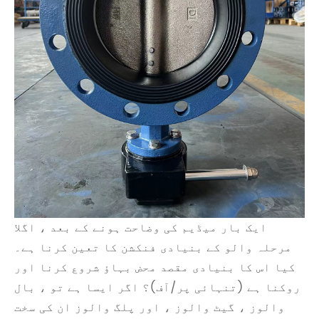
ایک بار میڈیم کی وضاحت ہونے کے بعد ، اگلا
مرحلہ والو کے بنیادی فنکشن کا تعین کرنا ہے۔
کیا اس کا بنیادی مقصد محض بہاؤ شروع کرنا اور
روکنا ہے (تنہائی پر/آف)؟ اگر ایسا ہے تو ، بال
والوز ، گیٹ والوز ، اور پلگ والوز ان کی سخت