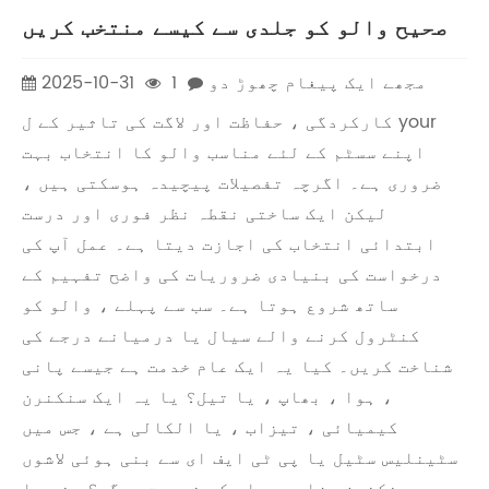
صحیح والو کو جلدی سے کیسے منتخب کریں
مجھے ایک پیغام چھوڑ دو
1
2025-10-31
کارکردگی ، حفاظت اور لاگت کی تاثیر کے ل your
اپنے سسٹم کے لئے مناسب والو کا انتخاب بہت
ضروری ہے۔ اگرچہ تفصیلات پیچیدہ ہوسکتی ہیں ،
لیکن ایک ساختی نقطہ نظر فوری اور درست
ابتدائی انتخاب کی اجازت دیتا ہے۔ عمل آپ کی
درخواست کی بنیادی ضروریات کی واضح تفہیم کے
ساتھ شروع ہوتا ہے۔ سب سے پہلے ، والو کو
کنٹرول کرنے والے سیال یا درمیانے درجے کی
شناخت کریں۔ کیا یہ ایک عام خدمت ہے جیسے پانی
، ہوا ، بھاپ ، یا تیل؟ یا یہ ایک سنکنرن
کیمیائی ، تیزاب ، یا الکالی ہے ، جس میں
سٹینلیس سٹیل یا پی ٹی ایف ای سے بنی ہوئی لاشوں