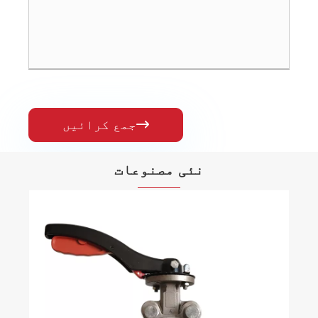
جمع کرائیں

نئی مصنوعات