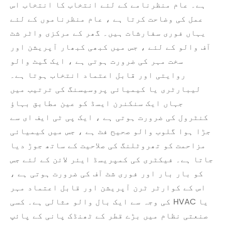
ہے۔ عام منظرنامے کے لئے انتخاب کا انتخاب اس
عمل کی وضاحت کرتا ہے ، عام منظرناموں کے لئے
یہاں فوری سفارشات ہیں۔ گھر کے مرکزی واٹر شٹ
آف والو کے لئے ، جس میں کبھی کبھار آپریشن اور
سخت مہر کی ضرورت ہوتی ہے ، ایک گیٹ والو
روایتی اور قابل اعتماد انتخاب ہوتا ہے۔
لیبارٹری یا کیمیائی پروسیسنگ کی ترتیب میں
جہاں ایک سنکنرن ایسڈ کو عین مطابق بہاؤ
کنٹرول کی ضرورت ہوتی ہے ، ایک پی ٹی ایف ای سے
جڑا ہوا گلوب والو صحیح فٹ ہے ، جس میں کیمیائی
مزاحمت کو تھروٹلنگ کی صلاحیت کے ساتھ جوڑ دیا
جاتا ہے۔ فیکٹری کی کمپریسڈ ایئر لائن کے لئے جس
کو بار بار اور فوری شٹ آف کی ضرورت ہوتی ہے ،
اس کے کوارٹر ٹرن آپریشن اور قابل اعتماد مہر
کی وجہ سے ایک بال والو مثالی ہے۔ کسی HVAC یا
صنعتی نظام میں بڑے قطر کے ٹھنڈک پانی کے پائپ