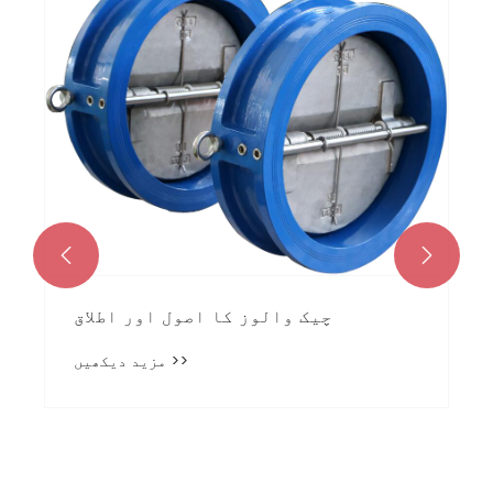


چیک والوز کا اصول اور اطلاق
مزید دیکھیں >>