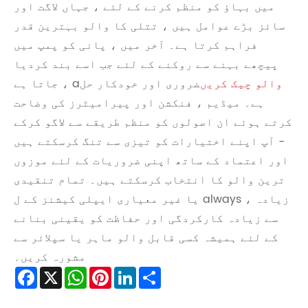
میں بہاؤ کو منظم کرنے کے لئے ، جہاں لاگت اور
سائز بڑے عوامل ہیں ، تتلی کا والو بہترین قدر
فراہم کرتا ہے۔ آخر میں ، پانی کو پمپ میں
پیچھے بہنے سے روکنے کے لئے جب اسے بند کردیا
والو چیک کریں
ضروری اور خودکار حل
جاتا ہے ، a
ہے۔ میڈیم ، فنکشن اور پیرامیٹرز کی وضاحت
کرتے ہوئے ان اصولوں کو منظم طریقے سے لاگو کرکے
- آپ اپنے اختیارات کو تیزی سے تنگ کرسکتے ہیں
اور اعتماد کے ساتھ اپنی ضروریات کے لئے موزوں
ترین والو کا انتخاب کرسکتے ہیں۔ تمام تنقیدی
یا غیر معیاری ایپلی کیشنز کے ل always ، زیادہ
سے زیادہ کارکردگی اور حفاظت کو یقینی بنانے
کے لئے ہمیشہ کسی قابل والو ماہر یا سپلائر سے
مشورہ کریں۔
Facebook
X
WhatsApp
Pinterest
LinkedIn
Share