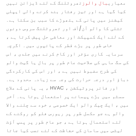
معیاری
بال والوز
تھروٹلنگ کے لئے ڈیزائن نہیں
کیا گیا ہے اور تیز رفتار بند کرنے والی ایپلی
کیشنز میں پانی کے ہتھوڑے کا سبب بن سکتا ہے۔
تتلی کا والو آن/آف اور تھروٹلنگ سروس دونوں
کے لئے ایک کمپیکٹ اور معاشی حل پیش کرتا ہے ،
خاص طور پر بڑے قطر کے پائپوں میں۔ اگرچہ
سرمایہ کاری مؤثر اور کام کرنے میں جلدی ، اس
کی سگ ماہی کی صلاحیت عام طور پر بال یا گیٹ والو
کی طرح مضبوط نہیں ہے ، اور اس کی کارکردگی
دباؤ اور درجہ حرارت کی وجہ سے زیادہ محدود ہے۔
یہ پانی کے علاج ، HVAC ، اور فائر پروٹیکشن
سسٹم میں بڑے پیمانے پر استعمال ہوتا ہے۔ آخر
میں ، ایک چیک والو ایک خصوصی ، خود سے چلنے والا
والو ہے جو مکمل طور پر ریورس فلو کو روکنے کے
لئے استعمال ہوتا ہے ، جو عام طور پر پمپ آؤٹ
لیٹس میں سامان کی حفاظت کے لئے نصب کیا جاتا