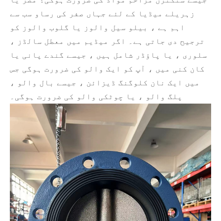
جیسے سنکنرن مزاحم مواد کی ضرورت ہوگی؟ مضر یا
زہریلے میڈیا کے لئے جہاں صفر کی رساو سب سے
اہم ہے ، بیلو سیل والوز یا گلوب والوز کو
ترجیح دی جاتی ہے۔ اگر میڈیم میں معطل سالڈز ،
سلوری ، یا پاؤڈر شامل ہیں ، جیسے گندے پانی یا
کان کنی میں ، آپ کو ایک والو کی ضرورت ہوگی جس
میں ایک نان کلوگنگ ڈیزائن ، جیسے بال والو ،
پلگ والو ، یا چوٹکی والو کی ضرورت ہوگی۔