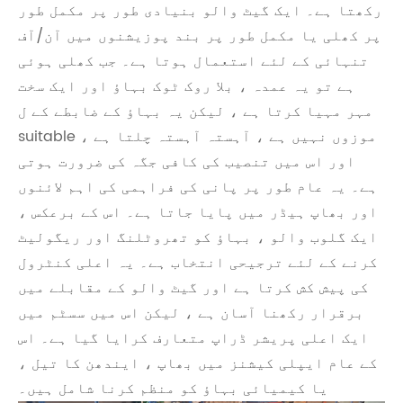
رکھتا ہے۔ ایک گیٹ والو بنیادی طور پر مکمل طور
پر کھلی یا مکمل طور پر بند پوزیشنوں میں آن/آف
تنہائی کے لئے استعمال ہوتا ہے۔ جب کھلی ہوئی
ہے تو یہ عمدہ ، بلا روک ٹوک بہاؤ اور ایک سخت
مہر مہیا کرتا ہے ، لیکن یہ بہاؤ کے ضابطے کے ل
suitable موزوں نہیں ہے ، آہستہ آہستہ چلتا ہے ،
اور اس میں تنصیب کی کافی جگہ کی ضرورت ہوتی
ہے۔ یہ عام طور پر پانی کی فراہمی کی اہم لائنوں
اور بھاپ ہیڈر میں پایا جاتا ہے۔ اس کے برعکس ،
ایک گلوب والو ، بہاؤ کو تھروٹلنگ اور ریگولیٹ
کرنے کے لئے ترجیحی انتخاب ہے۔ یہ اعلی کنٹرول
کی پیش کش کرتا ہے اور گیٹ والو کے مقابلے میں
برقرار رکھنا آسان ہے ، لیکن اس میں سسٹم میں
ایک اعلی پریشر ڈراپ متعارف کرایا گیا ہے۔ اس
کے عام ایپلی کیشنز میں بھاپ ، ایندھن کا تیل ،
یا کیمیائی بہاؤ کو منظم کرنا شامل ہیں۔